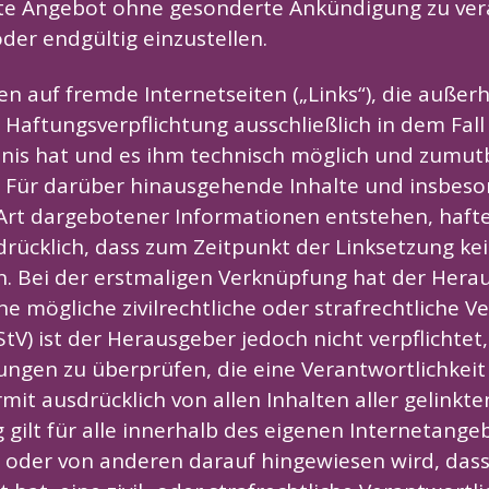
mte Angebot ohne gesonderte Ankündigung zu ver
der endgültig einzustellen.
en auf fremde Internetseiten („Links“), die auße
Haftungsverpflichtung ausschließlich in dem Fall 
is hat und es ihm technisch möglich und zumutb
n. Für darüber hinausgehende Inhalte und insbes
rt dargebotener Informationen entstehen, haftet 
rücklich, dass zum Zeitpunkt der Linksetzung kein
n. Bei der erstmaligen Verknüpfung hat der Hera
e mögliche zivilrechtliche oder strafrechtliche V
) ist der Herausgeber jedoch nicht verpflichtet, 
ungen zu überprüfen, die eine Verantwortlichke
mit ausdrücklich von allen Inhalten aller gelinkt
 gilt für alle innerhalb des eigenen Internetange
t oder von anderen darauf hingewiesen wird, das